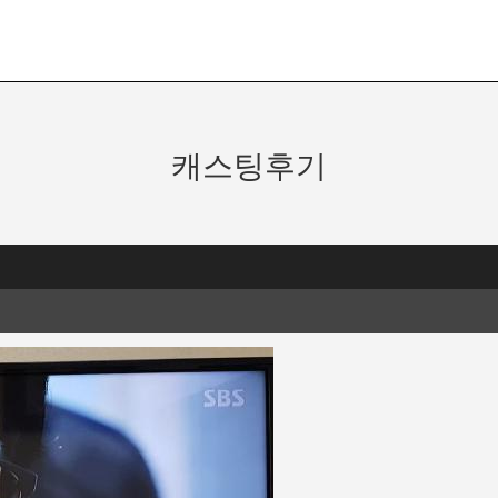
기
캐스팅하기
프로필등록
오디션등록
응원영상
단편
캐스팅후기